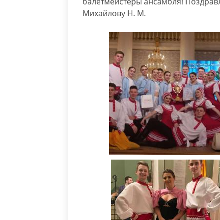
балетмейстеры ансамбля! Поздравля
Михайлову Н. М.