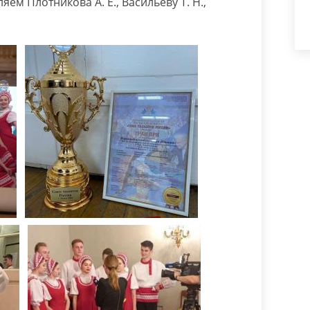
ем Плотникова А. Е., Васильеву Т. Н.,