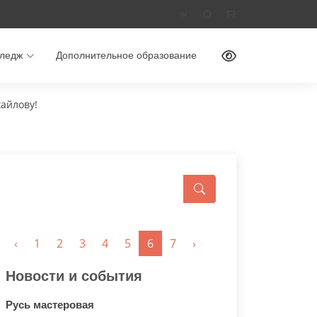



ледж
Дополнительное образование
хайлову!
‹
1
2
3
4
5
6
7
›
Новости и события
Русь мастеровая